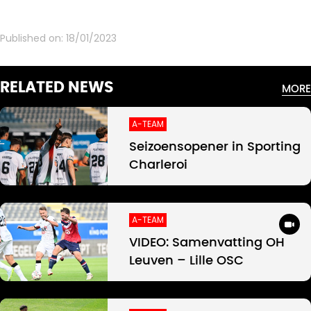
Published on:
18/01/2023
RELATED NEWS
MORE
A-TEAM
Seizoensopener in Sporting
Charleroi
A-TEAM
VIDEO: Samenvatting OH
Leuven – Lille OSC