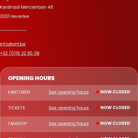
Kardinaal Mercierlaan 46
3001 Heverlee
info@ohl.be
+32 (0)16 22 85 08
OPENING HOURS
KANTOREN
See opening hours
NOW CLOSED
TICKETS
See opening hours
NOW CLOSED
FANSHOP
See opening hours
NOW CLOSED