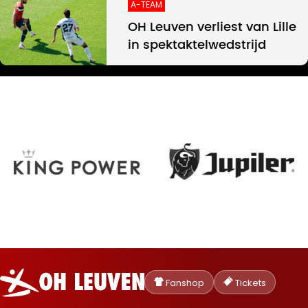
A-TEAM
OH Leuven verliest van Lille
in spektaktelwedstrijd
Oud-
Heverlee
Fanshop
Tickets
Leuven