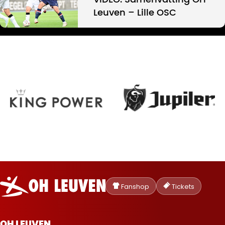
VIDEO: Samenvatting OH
Leuven – Lille OSC
Oud-
Heverlee
Fanshop
Tickets
Leuven
OH LEUVEN