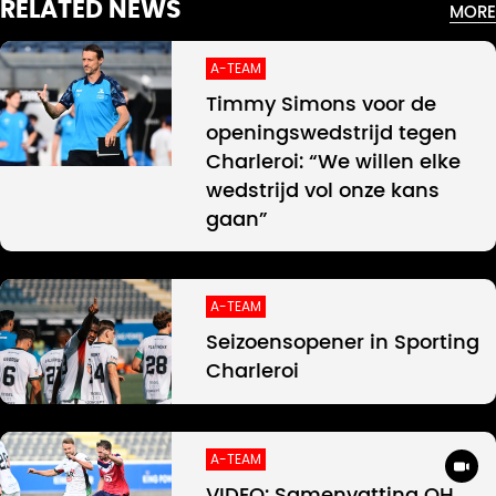
RELATED NEWS
MORE
A-TEAM
Timmy Simons voor de
openingswedstrijd tegen
Charleroi: “We willen elke
wedstrijd vol onze kans
gaan”
A-TEAM
Seizoensopener in Sporting
Charleroi
A-TEAM