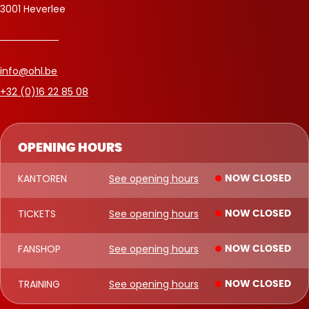
3001 Heverlee
info@ohl.be
+32 (0)16 22 85 08
OPENING HOURS
KANTOREN
See opening hours
NOW CLOSED
TICKETS
See opening hours
NOW CLOSED
FANSHOP
See opening hours
NOW CLOSED
TRAINING
See opening hours
NOW CLOSED