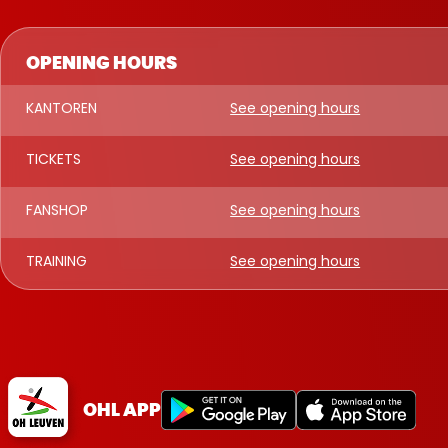
OPENING HOURS
KANTOREN
See opening hours
TICKETS
See opening hours
FANSHOP
See opening hours
TRAINING
See opening hours
OHL APP