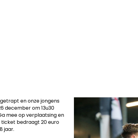
b Brugge. Ga
feervolle Jan
 getrapt en onze jongens
 26 december om 13u30
Ga mee op verplaatsing en
 ticket bedraagt 20 euro
 jaar.