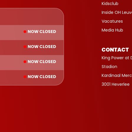
Kidsclub
Inside OH Leu
Vacatures
Media Hub
NOW CLOSED
NOW CLOSED
CONTACT
King Power at 
NOW CLOSED
Stadion
Kardinaal Merc
NOW CLOSED
3001 Heverlee