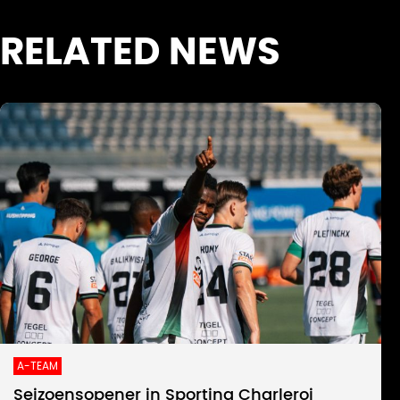
RELATED NEWS
A-TEAM
Seizoensopener in Sporting Charleroi