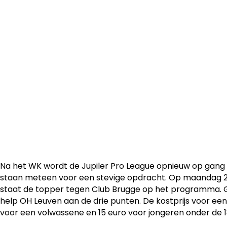
Op tweede kerstdag gaat OH Leuven op bezoek naar Clu
mee op verplaatsing en steun onze jongens in het altijd s
Breydelstadion.
Na het WK wordt de Jupiler Pro League opnieuw op gang
staan meteen voor een stevige opdracht. Op maandag
staat de topper tegen Club Brugge op het programma. 
help OH Leuven aan de drie punten. De kostprijs voor een
voor een volwassene en 15 euro voor jongeren onder de 18