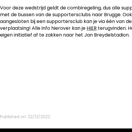
Voor deze wedstrijd geldt de combiregeling, dus alle su
met de bussen van de supportersclubs naar Brugge. Ook a
aangesloten bij een supportersclub kan je via één van d
verplaatsing! Alle info hierover kan je
HIER
terugvinden. He
eigen initiatief af te zakken naar het Jan Breydelstadion.
Published on:
22/12/2022