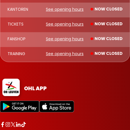
KANTOREN
See opening hours
NOW CLOSED
TICKETS
See opening hours
NOW CLOSED
FANSHOP
See opening hours
NOW CLOSED
TRAINING
See opening hours
NOW CLOSED
OHL APP