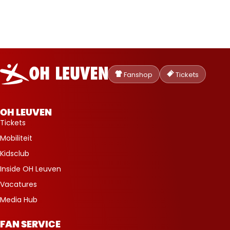
Oud-
Heverlee
Fanshop
Tickets
Leuven
OH LEUVEN
Tickets
Mobiliteit
Kidsclub
Inside OH Leuven
Vacatures
Media Hub
FAN SERVICE