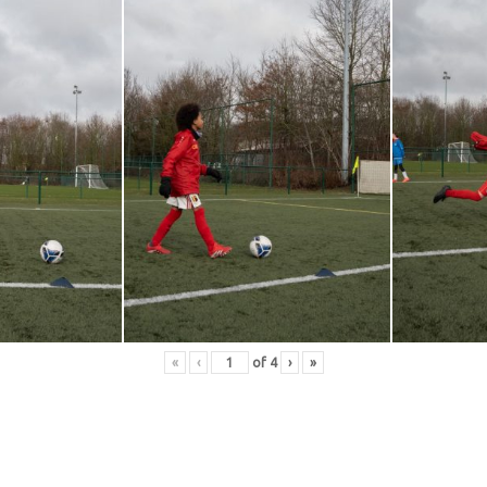
«
‹
of
4
›
»