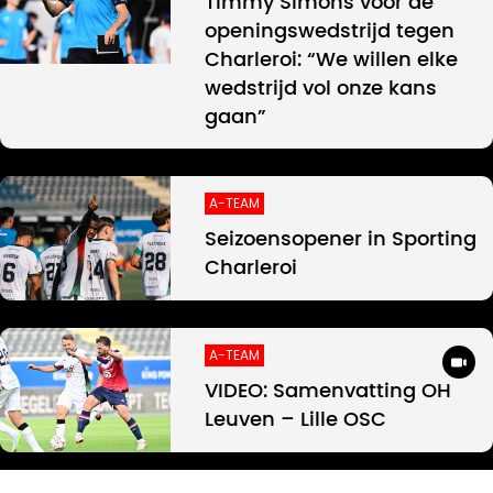
Timmy Simons voor de
openingswedstrijd tegen
Charleroi: “We willen elke
wedstrijd vol onze kans
gaan”
A-TEAM
Seizoensopener in Sporting
Charleroi
A-TEAM
VIDEO: Samenvatting OH
Leuven – Lille OSC