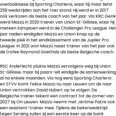
voetbalklasse bij Sporting Charleroi, waar hij maar liefst
259 wedstrijden aan het roer stond. Hij werd er in 2017
ook verkozen als beste coach van het jaar. Via KRC Genk
werd Mazzù in 2020 trainer van Union St-Gilloise, waar hij
meteen kampioen werd in de Challenger Pro League. Het
jaar nadien eindigden Mazzù en Union knap op de
tweede plek in het eindklassement van de Jupiler Pro
League. In 2021 won Mazzù naast trainer van het jaar ook
de trofee Raymond Goethals als beste Belgische coach.
RSC Anderlecht plukte Mazzù vervolgens weg bij Union
St-Gilloise, maar bij paars-wit eindigde de samenwerking
al na enkele maanden. Via nog eens Sporting Charleroi
en STVV komt Felice Mazzù nu naar Leuven om de naar
Union vertrokken David Hubert op te volgen. De
Belgische trainer tekent een contract tot de zomer van
2027 bij OH Leuven. Mazzù neemt met Jérôme Patris ook
een assistent-trainer mee. Tijdens de bekerwedstrijd
tegen Seraing zullen zij een eerste keer op de bank