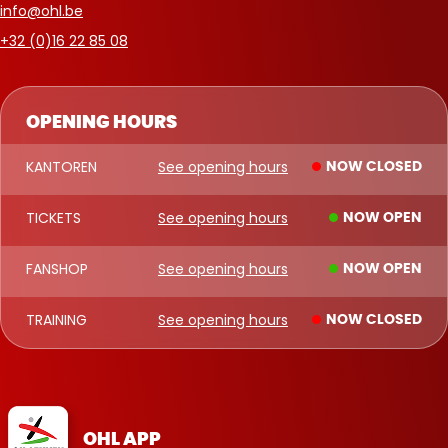
info@ohl.be
+32 (0)16 22 85 08
OPENING HOURS
KANTOREN
See opening hours
NOW CLOSED
TICKETS
See opening hours
NOW OPEN
FANSHOP
See opening hours
NOW OPEN
TRAINING
See opening hours
NOW CLOSED
OHL APP