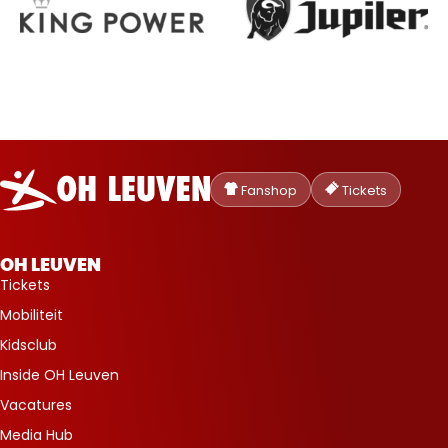
Oud-
Heverlee
Fanshop
Tickets
Leuven
OH LEUVEN
Tickets
Mobiliteit
Kidsclub
Inside OH Leuven
Vacatures
Media Hub