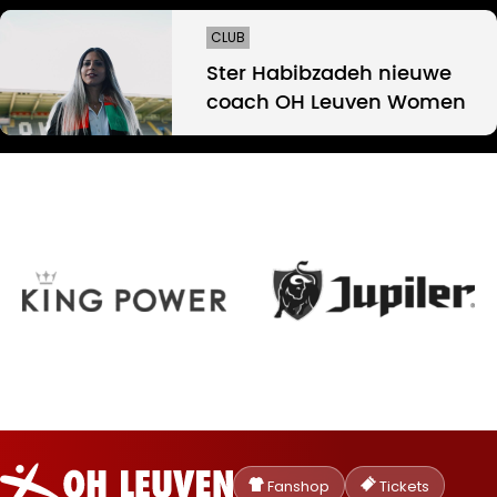
CLUB
Ster Habibzadeh nieuwe
coach OH Leuven Women
Oud-
Heverlee
Fanshop
Tickets