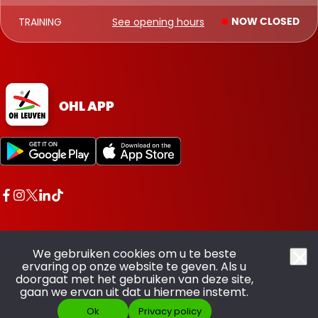
TRAINING
See opening hours
NOW CLOSED
OHL APP
We gebruiken cookies om u te beste
ervaring op onze website te geven. Als u
doorgaat met het gebruiken van deze site,
All rights reserved OHL - © 2026
gaan we ervan uit dat u hiermee instemt.
Ok
Privacy policy
Made with pride by