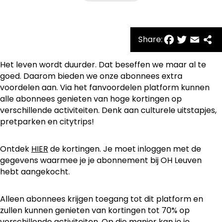
Facebo
Twitte
Emai
Sh
Share:
Het leven wordt duurder. Dat beseffen we maar al te
goed. Daarom bieden we onze abonnees extra
voordelen aan. Via het fanvoordelen platform kunnen
alle abonnees genieten van hoge kortingen op
verschillende activiteiten. Denk aan culturele uitstapjes,
pretparken en citytrips!
Ontdek
HIER
de kortingen. Je moet inloggen met de
gegevens waarmee je je abonnement bij OH Leuven
hebt aangekocht.
Alleen abonnees krijgen toegang tot dit platform en
zullen kunnen genieten van kortingen tot 70% op
verschillende activiteiten. Op die manier kan je je