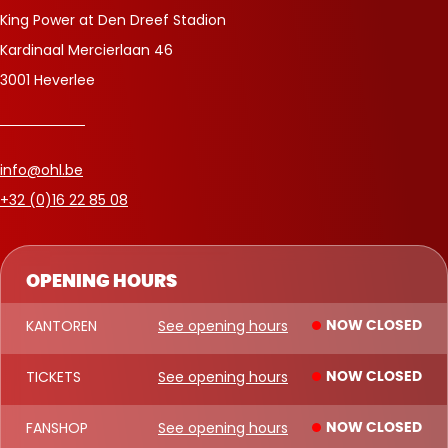
King Power at Den Dreef Stadion
Kardinaal Mercierlaan 46
3001 Heverlee
info@ohl.be
+32 (0)16 22 85 08
OPENING HOURS
KANTOREN
See opening hours
NOW CLOSED
TICKETS
See opening hours
NOW CLOSED
FANSHOP
See opening hours
NOW CLOSED