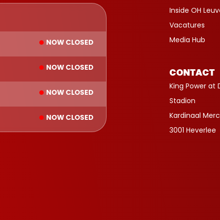
Inside OH Leu
Vacatures
Media Hub
NOW CLOSED
NOW CLOSED
CONTACT
King Power at 
NOW CLOSED
Stadion
Kardinaal Merc
NOW CLOSED
3001 Heverlee