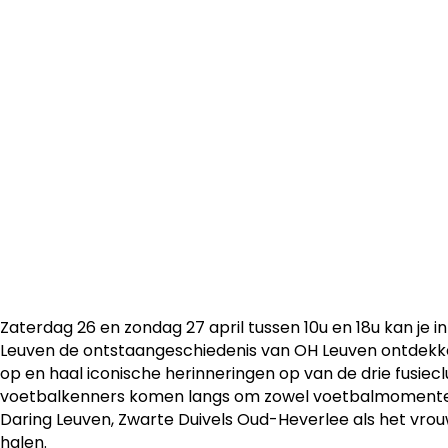
plaats. In het stadsarchief ontdek je alles over de gesch
fusieclubs.
Zaterdag 26 en zondag 27 april tussen 10u en 18u kan je i
Leuven de ontstaangeschiedenis van OH Leuven ontdekke
op en haal iconische herinneringen op van de drie fusiecl
voetbalkenners komen langs om zowel voetbalmomente
Daring Leuven, Zwarte Duivels Oud-Heverlee als het vr
halen.