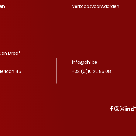
ven
Verkoopsvoorwaarden
Den Dreef
info@ohl.be
ierlaan 46
+32 (0)16 22 85 08