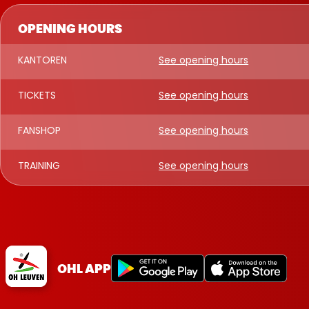
OPENING HOURS
KANTOREN
See opening hours
TICKETS
See opening hours
FANSHOP
See opening hours
TRAINING
See opening hours
OHL APP