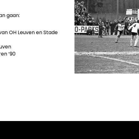
an gaan:
van OH Leuven en Stade
euven
ren ’90