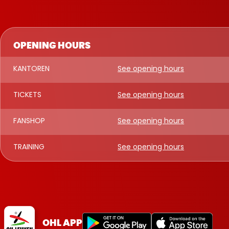
OPENING HOURS
KANTOREN
See opening hours
TICKETS
See opening hours
FANSHOP
See opening hours
TRAINING
See opening hours
OHL APP