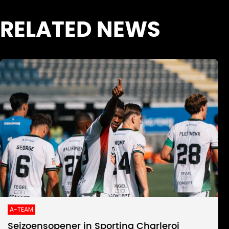
RELATED NEWS
A-TEAM
Seizoensopener in Sporting Charleroi