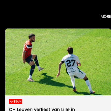
MORE
A-TEAM
OH Leuven verliest van Lille in