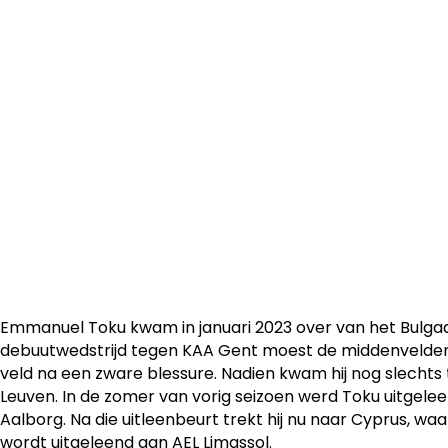
De Ghanese middenvelder Emmanuel Toku trekt voor éé
de Cypriotische club AEL Limassol.
Emmanuel Toku kwam in januari 2023 over van het Bulgaars
debuutwedstrijd tegen KAA Gent moest de middenvelder 
veld na een zware blessure. Nadien kwam hij nog slechts 
Leuven. In de zomer van vorig seizoen werd Toku uitgele
Aalborg. Na die uitleenbeurt trekt hij nu naar Cyprus, waa
wordt uitgeleend aan AEL Limassol.