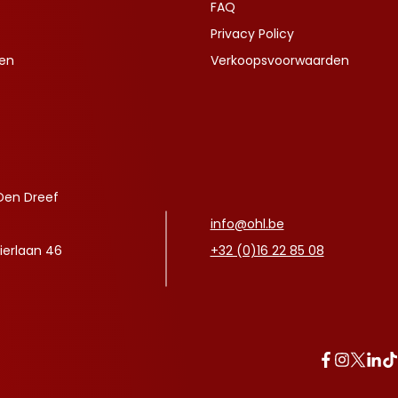
FAQ
Privacy Policy
ven
Verkoopsvoorwaarden
Den Dreef
info@ohl.be
ierlaan 46
+32 (0)16 22 85 08