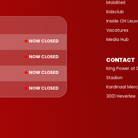
Mobiliteit
Kidsclub
Inside OH Leu
Vacatures
Media Hub
NOW CLOSED
NOW CLOSED
CONTACT
King Power at 
NOW CLOSED
Stadion
Kardinaal Merc
NOW CLOSED
3001 Heverlee