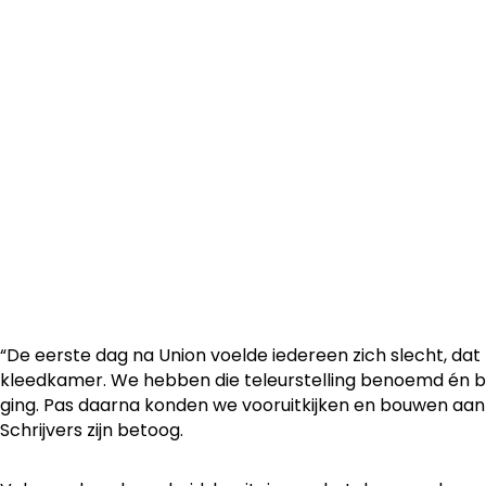
Na de pijnlijke 5-0-nederlaag op het veld van Union SG s
OH Leuven in het teken van evalueren én opnieuw opbou
van dienst Siebe Schrijvers zag hoe de ploeg stap voor s
en een positief gevoel vond om zondag op Antwerp bete
“De eerste dag na Union voelde iedereen zich slecht, dat
kleedkamer. We hebben die teleurstelling benoemd én 
ging. Pas daarna konden we vooruitkijken en bouwen aan
Schrijvers zijn betoog.