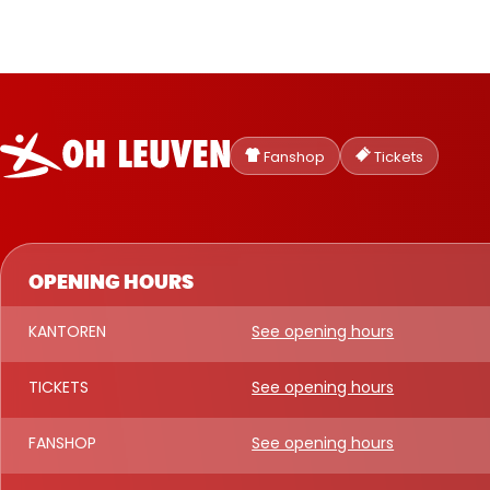
Oud-
Heverlee
Fanshop
Tickets
Leuven
OPENING HOURS
KANTOREN
See opening hours
TICKETS
See opening hours
FANSHOP
See opening hours