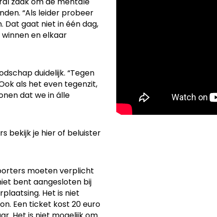
ral zaak om de mentale
inden. “Als leider probeer
 Dat gaat niet in één dag,
s winnen en elkaar
odschap duidelijk. “Tegen
ok als het even tegenzit,
nen dat we in álle
 bekijk je hier of beluister
pporters moeten verplicht
iet bent aangesloten bij
laatsing. Het is niet
ion. Een ticket kost 20 euro
r. Het is niet mogelijk om