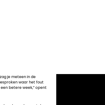
tond de week bij
wen. Kapitein
tap weer energie
r te doen.
 zag je meteen in de
besproken waar het fout
 een betere week,” opent