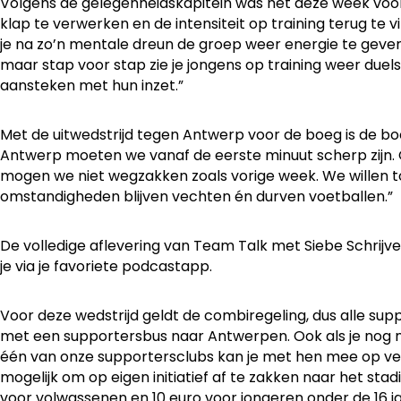
Volgens de gelegenheidskapitein was het deze week voo
klap te verwerken en de intensiteit op training terug te v
je na zo’n mentale dreun de groep weer energie te geven.
maar stap voor stap zie je jongens op training weer duel
aansteken met hun inzet.”
Met de uitwedstrijd tegen Antwerp voor de boeg is de bo
Antwerp moeten we vanaf de eerste minuut scherp zijn. O
mogen we niet wegzakken zoals vorige week. We willen to
omstandigheden blijven vechten én durven voetballen.”
De volledige aflevering van Team Talk met Siebe Schrijvers
je via je favoriete podcastapp.
Voor deze wedstrijd geldt de combiregeling, dus alle su
met een supportersbus naar Antwerpen. Ook als je nog n
één van onze supportersclubs kan je met hen mee op verp
mogelijk om op eigen initiatief af te zakken naar het stad
voor volwassenen en 10 euro voor jongeren onder de 16 jaa