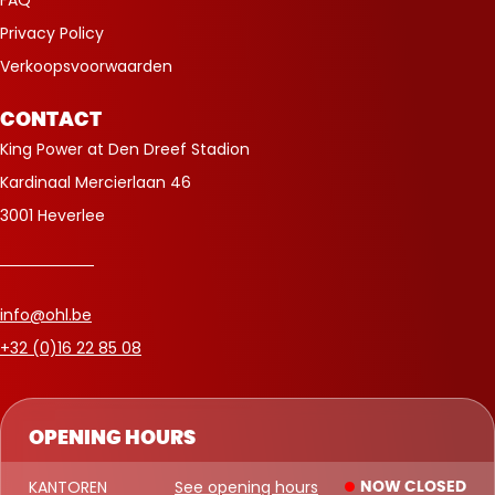
FAQ
Privacy Policy
Verkoopsvoorwaarden
CONTACT
King Power at Den Dreef Stadion
Kardinaal Mercierlaan 46
3001 Heverlee
info@ohl.be
+32 (0)16 22 85 08
OPENING HOURS
KANTOREN
See opening hours
NOW CLOSED