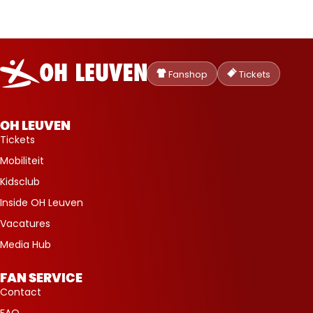
Oud-
Heverlee
Fanshop
Tickets
Leuven
OH LEUVEN
Tickets
Mobiliteit
Kidsclub
Inside OH Leuven
Vacatures
Media Hub
FAN SERVICE
Contact