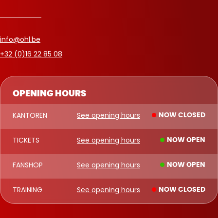
info@ohl.be
+32 (0)16 22 85 08
OPENING HOURS
KANTOREN
See opening hours
NOW CLOSED
TICKETS
See opening hours
NOW OPEN
FANSHOP
See opening hours
NOW OPEN
TRAINING
See opening hours
NOW CLOSED