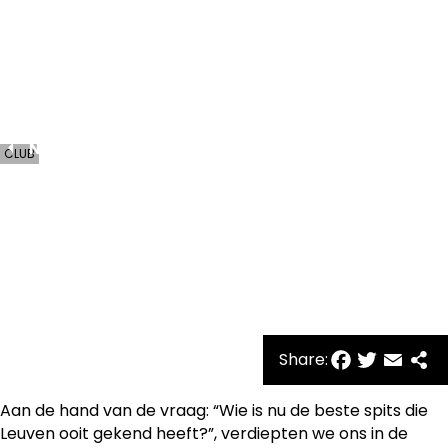
Oud-
Heverlee
Leuven
NEWS
CLUB
DE TIJD VAN TOEN
Zoek je nog een nuttige dagbesteding en wil je graag
meediscussiëren over het verleden van OH Leuven?
Schrijf je dan nu in voor football memories!
Facebo
Twitte
Emai
Sh
Share:
Aan de hand van de vraag: “Wie is nu de beste spits die
Leuven ooit gekend heeft?”, verdiepten we ons in de