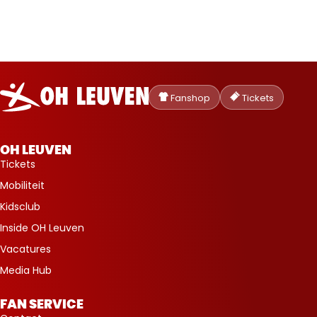
Oud-
Heverlee
Fanshop
Tickets
Leuven
OH LEUVEN
Tickets
Mobiliteit
Kidsclub
Inside OH Leuven
Vacatures
Media Hub
FAN SERVICE