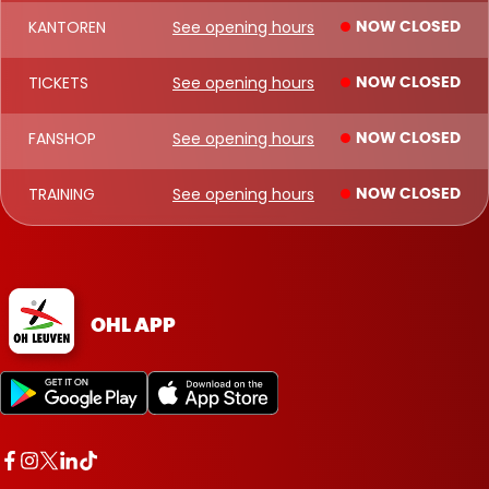
KANTOREN
See opening hours
NOW CLOSED
TICKETS
See opening hours
NOW CLOSED
FANSHOP
See opening hours
NOW CLOSED
TRAINING
See opening hours
NOW CLOSED
OHL APP