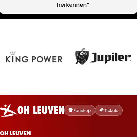
herkennen”
Oud-
Heverlee
Fanshop
Tickets
Leuven
OH LEUVEN