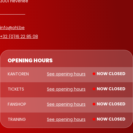
3001 Heverlee
info@ohl.be
+32 (0)16 22 85 08
OPENING HOURS
KANTOREN
See opening hours
NOW CLOSED
TICKETS
See opening hours
NOW CLOSED
FANSHOP
See opening hours
NOW CLOSED
TRAINING
See opening hours
NOW CLOSED