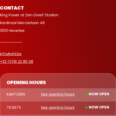
CONTACT
King Power at Den Dreef Stadion
Kardinaal Mercierlaan 46
3001 Heverlee
info@ohl.be
+32 (0)16 22 85 08
OPENING HOURS
KANTOREN
See opening hours
NOW OPEN
TICKETS
See opening hours
NOW OPEN