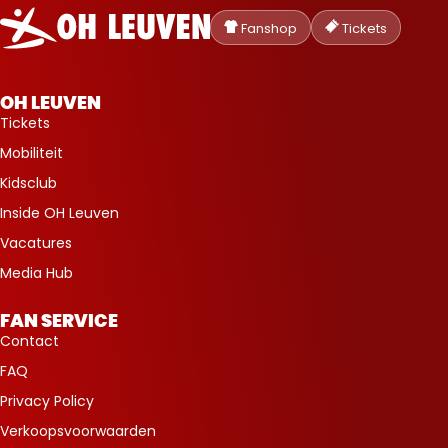
Oud-
Heverlee
Fanshop
Tickets
Leuven
OH LEUVEN
Tickets
Mobiliteit
Kidsclub
Inside OH Leuven
Vacatures
Media Hub
FAN SERVICE
Contact
FAQ
Privacy Policy
Verkoopsvoorwaarden