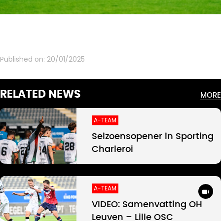
Published on:
20/01/2025
RELATED NEWS
MORE
A-TEAM
Seizoensopener in Sporting
Charleroi
A-TEAM
VIDEO: Samenvatting OH
Leuven – Lille OSC