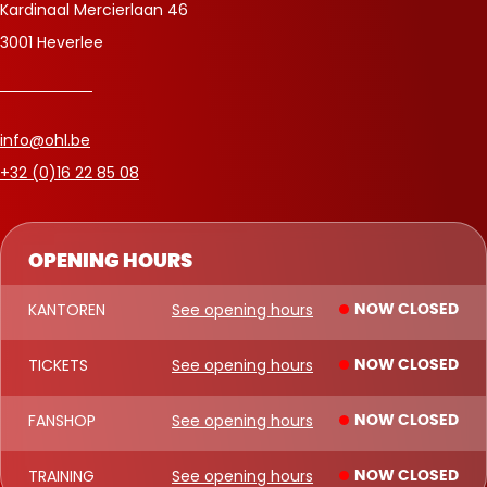
Kardinaal Mercierlaan 46
3001 Heverlee
info@ohl.be
+32 (0)16 22 85 08
OPENING HOURS
KANTOREN
See opening hours
NOW CLOSED
TICKETS
See opening hours
NOW CLOSED
FANSHOP
See opening hours
NOW CLOSED
TRAINING
See opening hours
NOW CLOSED