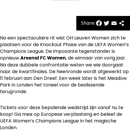
Facebo
Twitte
Emai
Sh
Share:
Na een spectaculaire rit wist OH Leuven Women zich te
plaatsen voor de Knockout Phase van de UEFA Women’s
Champions League. De imposante tegenstander is
opnieuw
, de winnaar van vorig jaar.
Arsenal FC Women
Na deze dubbele confrontatie weten we wie doorgaat
naar de kwartfinales. De heenronde wordt afgewerkt op
11 februari aan Den Dreef. Een week later is het Meadow
Park in Londen het toneel voor de beslissende
terugronde.
Tickets voor deze bepalende wedstrijd zijn vanaf nu te
koop! Ga mee op Europese verplaatsing en beleef de
UEFA Women’s Champions League in het magische
Londen.