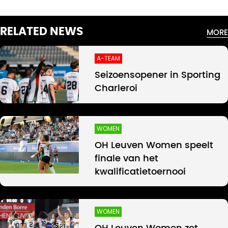
RELATED NEWS
MORE
A-TEAM
Seizoensopener in Sporting
Charleroi
WOMEN
OH Leuven Women speelt
finale van het
kwalificatietoernooi
WOMEN