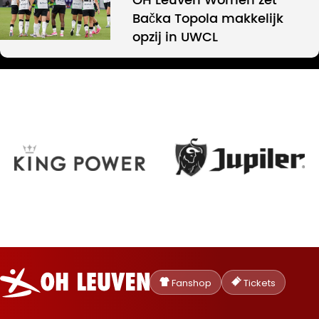
OH Leuven Women zet
Bačka Topola makkelijk
opzij in UWCL
Oud-
Heverlee
Fanshop
Tickets
Leuven