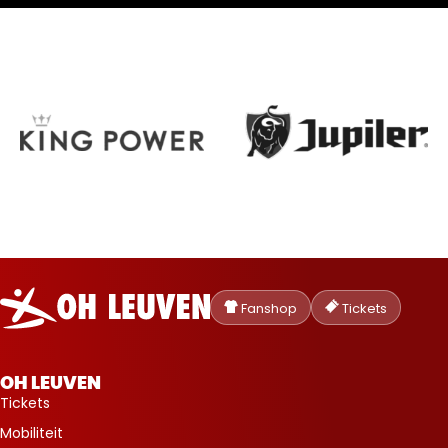
Oud-
Heverlee
Fanshop
Tickets
Leuven
OH LEUVEN
Tickets
Mobiliteit