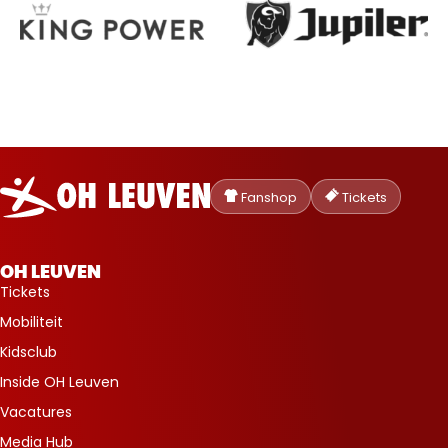
Oud-
Heverlee
Fanshop
Tickets
Leuven
OH LEUVEN
Tickets
Mobiliteit
Kidsclub
Inside OH Leuven
Vacatures
Media Hub