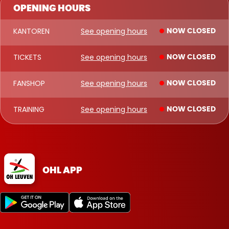
OPENING HOURS
KANTOREN
See opening hours
NOW CLOSED
TICKETS
See opening hours
NOW CLOSED
FANSHOP
See opening hours
NOW CLOSED
TRAINING
See opening hours
NOW CLOSED
OHL APP