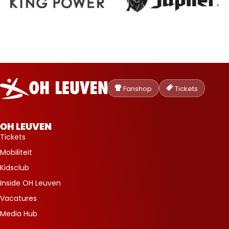
Oud-
Heverlee
Fanshop
Tickets
Leuven
OH LEUVEN
Tickets
Mobiliteit
Kidsclub
Inside OH Leuven
Vacatures
Media Hub