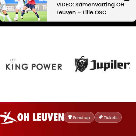
VIDEO: Samenvatting OH
Leuven – Lille OSC
Oud-
Heverlee
Fanshop
Tickets
Leuven