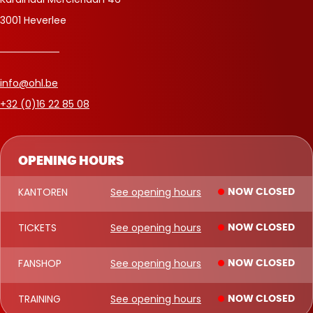
3001 Heverlee
info@ohl.be
+32 (0)16 22 85 08
OPENING HOURS
KANTOREN
See opening hours
NOW CLOSED
TICKETS
See opening hours
NOW CLOSED
FANSHOP
See opening hours
NOW CLOSED
TRAINING
See opening hours
NOW CLOSED