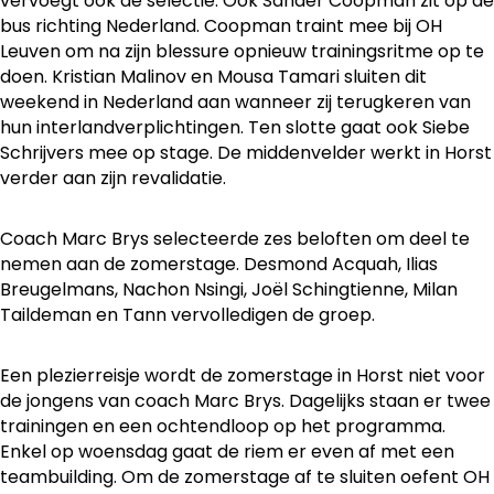
vervoegt ook de selectie. Ook Sander Coopman zit op de
bus richting Nederland. Coopman traint mee bij OH
Leuven om na zijn blessure opnieuw trainingsritme op te
doen. Kristian Malinov en Mousa Tamari sluiten dit
weekend in Nederland aan wanneer zij terugkeren van
hun interlandverplichtingen. Ten slotte gaat ook Siebe
Schrijvers mee op stage. De middenvelder werkt in Horst
verder aan zijn revalidatie.
Coach Marc Brys selecteerde zes beloften om deel te
nemen aan de zomerstage. Desmond Acquah, Ilias
Breugelmans, Nachon Nsingi, Joël Schingtienne, Milan
Taildeman en Tann vervolledigen de groep.
Een plezierreisje wordt de zomerstage in Horst niet voor
de jongens van coach Marc Brys. Dagelijks staan er twee
trainingen en een ochtendloop op het programma.
Enkel op woensdag gaat de riem er even af met een
teambuilding. Om de zomerstage af te sluiten oefent OH