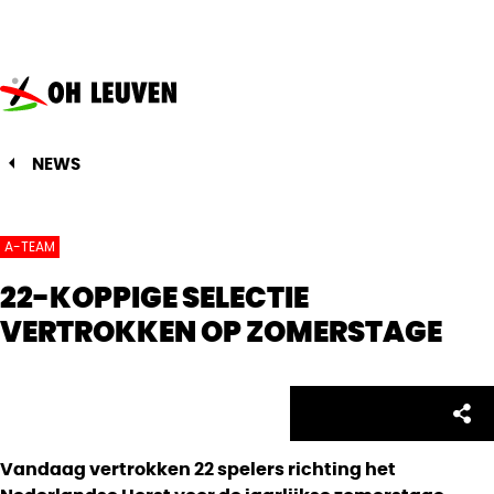
Oud-
Heverlee
Leuven
NEWS
A-TEAM
22-KOPPIGE SELECTIE
VERTROKKEN OP ZOMERSTAGE
Facebo
Twitte
Emai
Sh
Share:
Vandaag vertrokken 22 spelers richting het