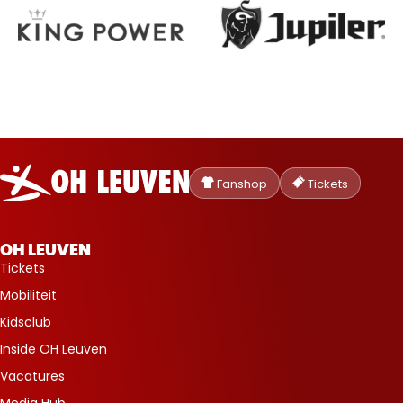
Oud-
Heverlee
Fanshop
Tickets
Leuven
OH LEUVEN
Tickets
Mobiliteit
Kidsclub
Inside OH Leuven
Vacatures