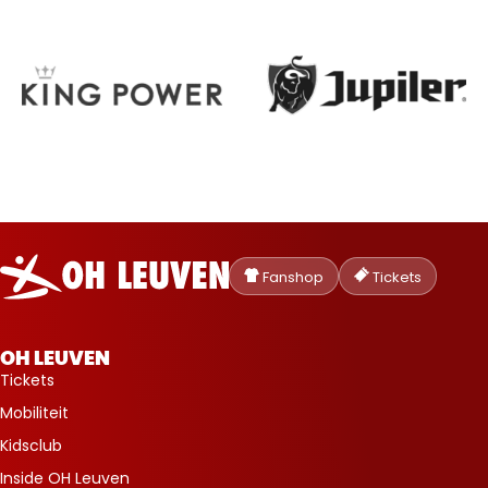
Oud-
Heverlee
Fanshop
Tickets
Leuven
OH LEUVEN
Tickets
Mobiliteit
Kidsclub
Inside OH Leuven