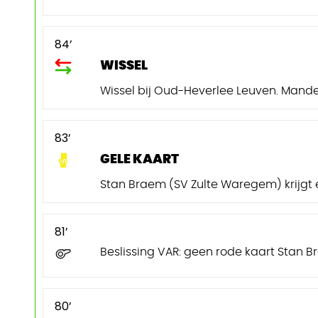
84’
WISSEL
Wissel bij Oud-Heverlee Leuven. Mandel
83’
GELE KAART
Stan Braem (SV Zulte Waregem) krijgt 
81’
Beslissing VAR: geen rode kaart Stan 
80’