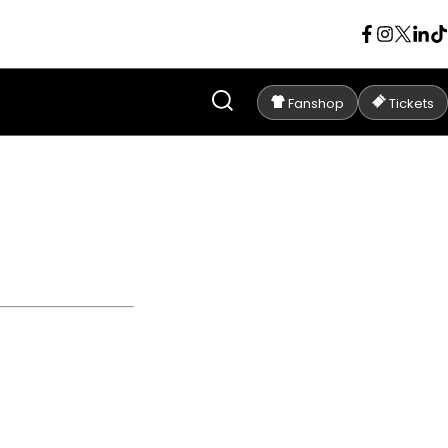
Fanshop
Tickets
Scheidsrechter
Wesli De Cremer
 LEUVEN