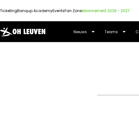
Ticketing
Banqup Academy
Events
Fan Zone
Abonnement 2026 - 2027
OUD-
Nieuws
Teams
C
HEVERLEE
HOME
/
MATCHES
/
ZULTE WAREGEM – OH LEUVEN
LEUVEN
Zaterdag 08 oktober 18:15
Elindus Arena
SV ZULTE WARE