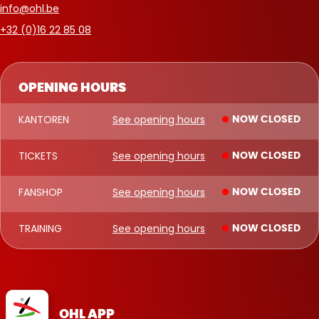
info@ohl.be
+32 (0)16 22 85 08
OPENING HOURS
KANTOREN
See opening hours
NOW CLOSED
TICKETS
See opening hours
NOW CLOSED
FANSHOP
See opening hours
NOW CLOSED
TRAINING
See opening hours
NOW CLOSED
OHL APP