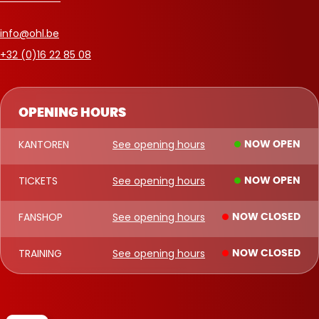
info@ohl.be
+32 (0)16 22 85 08
OPENING HOURS
KANTOREN
See opening hours
NOW OPEN
TICKETS
See opening hours
NOW OPEN
FANSHOP
See opening hours
NOW CLOSED
TRAINING
See opening hours
NOW CLOSED