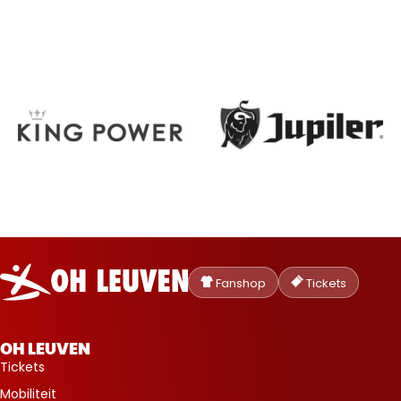
Oud-
Heverlee
Fanshop
Tickets
Leuven
OH LEUVEN
Tickets
Mobiliteit