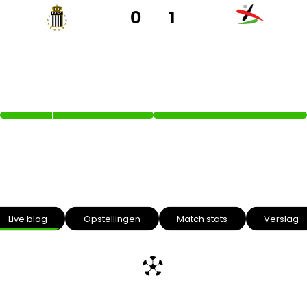
0
1
SPORTING CHARLEROI
OH LEUVEN
16’
Intro text
Live blog
Opstellingen
Match stats
Verslag