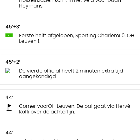
Hosseinzadeh komt in het veld voor Daan
Heymans.
45’+3’
Eerste helft afgelopen, Sporting Charleroi 0, OH
Leuven 1.
45’+2’
De vierde official heeft 2 minuten extra tijd
aangekondigd.
44’
Corner voorOH Leuven. De bal gaat via Hervé
Koffi over de achterlijn.
44’