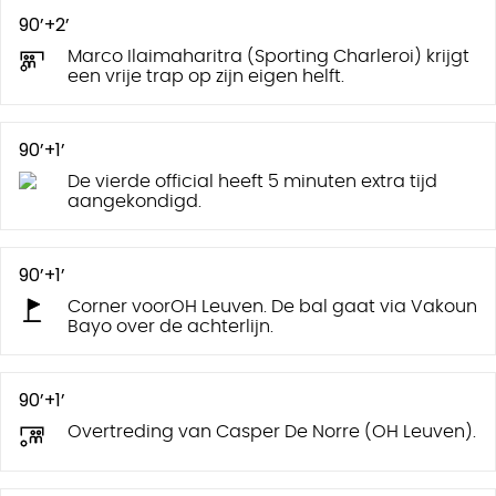
90’+2’
Marco Ilaimaharitra (Sporting Charleroi) krijgt
een vrije trap op zijn eigen helft.
90’+1’
De vierde official heeft 5 minuten extra tijd
aangekondigd.
90’+1’
Corner voorOH Leuven. De bal gaat via Vakoun
Bayo over de achterlijn.
90’+1’
Overtreding van Casper De Norre (OH Leuven).