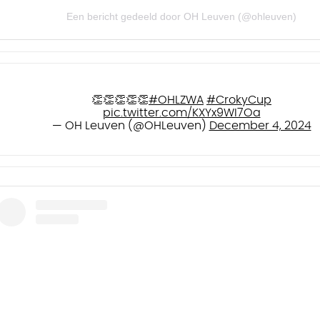
Een bericht gedeeld door OH Leuven (@ohleuven)
👏👏👏👏👏
#OHLZWA
#CrokyCup
pic.twitter.com/KXYx9WI7Oa
— OH Leuven (@OHLeuven)
December 4, 2024