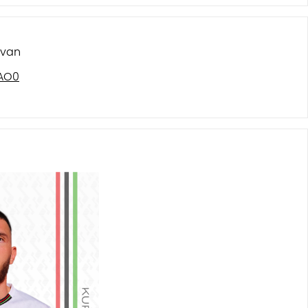
 van
NAO0