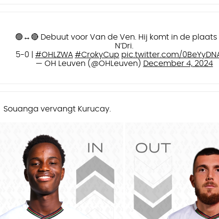
🟢↔️🔴 Debuut voor Van de Ven. Hij komt in de plaats
N’Dri.
5-0 |
#OHLZWA
#CrokyCup
pic.twitter.com/0BeYyD
— OH Leuven (@OHLeuven)
December 4, 2024
Souanga vervangt Kurucay.