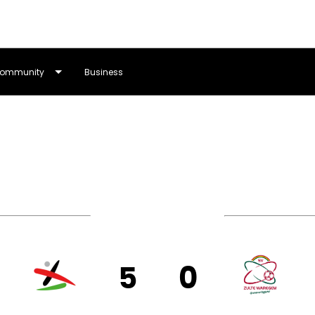
ommunity
Business
Beker van België
5
0
VEN
SV