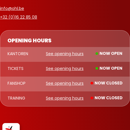
info@ohl.be
+32 (0)16 22 85 08
OPENING HOURS
KANTOREN
See opening hours
NOW OPEN
TICKETS
See opening hours
NOW OPEN
FANSHOP
See opening hours
NOW CLOSED
TRAINING
See opening hours
NOW CLOSED