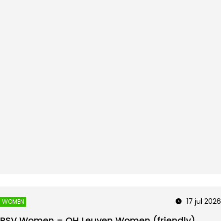
17 jul 2026
WOMEN
PSV Women – OH Leuven Women (friendly)