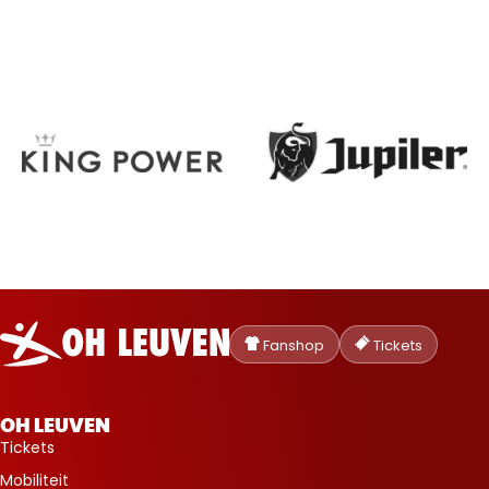
Oud-
Heverlee
Fanshop
Tickets
Leuven
OH LEUVEN
Tickets
Mobiliteit