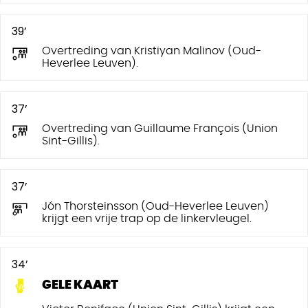
39’
Overtreding van Kristiyan Malinov (Oud-
Heverlee Leuven).
37’
Overtreding van Guillaume François (Union
Sint-Gillis).
37’
Jón Thorsteinsson (Oud-Heverlee Leuven)
krijgt een vrije trap op de linkervleugel.
34’
GELE KAART