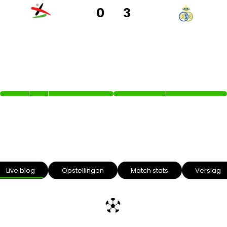
0
3
OH LEUVEN
ROYALE UNION SAINT-
GILLOISE
12’
20’
68’
Intro text
Live blog
Opstellingen
Match stats
Verslag