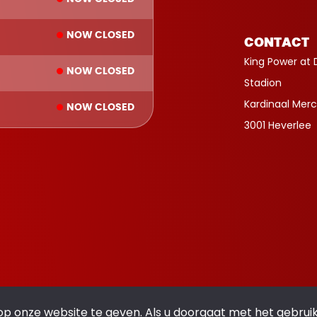
NOW CLOSED
CONTACT
King Power at 
NOW CLOSED
Stadion
Kardinaal Merc
NOW CLOSED
3001 Heverlee
op onze website te geven. Als u doorgaat met het gebrui