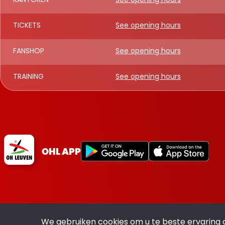
TICKETS
See opening hours
FANSHOP
See opening hours
TRAINING
See opening hours
OHL APP
We gebruiken cookies om u te beste ervaring 