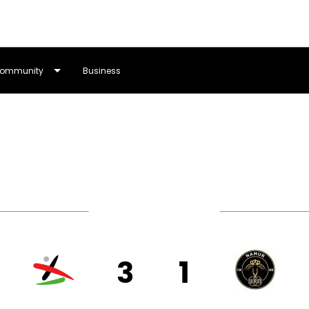
ommunity
Business
324
Eerste Nationale
3
1
VEN
UN