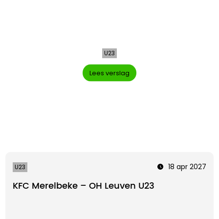
U23
Lees verslag
18 apr 2027
U23
KFC Merelbeke – OH Leuven U23