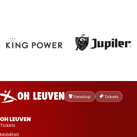
Oud-
Heverlee
Fanshop
Tickets
Leuven
OH LEUVEN
Tickets
Mobiliteit