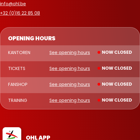
info@ohl.be
+32 (0)16 22 85 08
OPENING HOURS
KANTOREN
See opening hours
NOW CLOSED
TICKETS
See opening hours
NOW CLOSED
FANSHOP
See opening hours
NOW CLOSED
TRAINING
See opening hours
NOW CLOSED
OHL APP