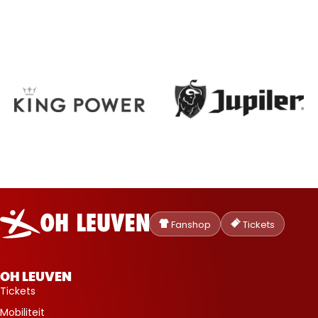
Oud-
Heverlee
Fanshop
Tickets
Leuven
OH LEUVEN
Tickets
Mobiliteit