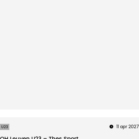
11 apr 2027
U23
OH Leuven U23 – Thes Sport