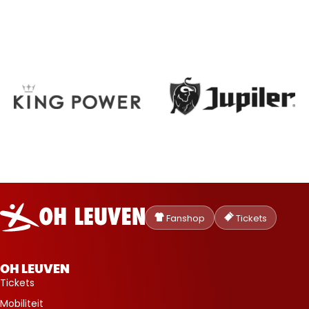
Oud-
Heverlee
Fanshop
Tickets
Leuven
OH LEUVEN
Tickets
Mobiliteit