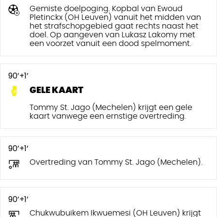
Gemiste doelpoging. Kopbal van Ewoud
Pletinckx (OH Leuven) vanuit het midden van
het strafschopgebied gaat rechts naast het
doel. Op aangeven van Lukasz Lakomy met
een voorzet vanuit een dood spelmoment.
90’+1’
GELE KAART
Tommy St. Jago (Mechelen) krijgt een gele
kaart vanwege een ernstige overtreding.
90’+1’
Overtreding van Tommy St. Jago (Mechelen).
90’+1’
Chukwubuikem Ikwuemesi (OH Leuven) krijgt