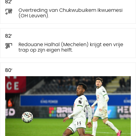
82’
Overtreding van Chukwubuikem Ikwuemesi
(OH Leuven).
82’
Redouane Halhal (Mechelen) krijgt een vrije
trap op zijn eigen helft.
80’