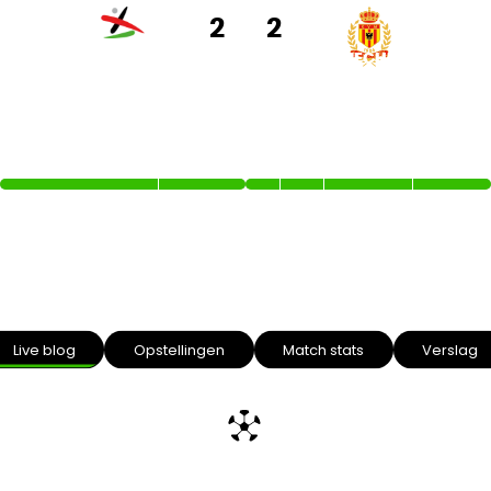
2
2
OH LEUVEN
KV MECHELEN
33’
52’
61’
79’
Intro text
Live blog
Opstellingen
Match stats
Verslag