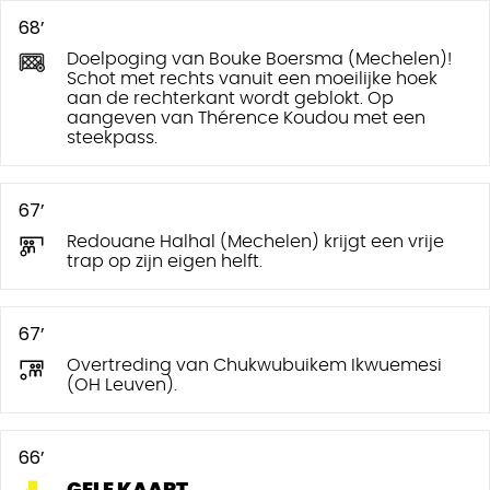
68’
Doelpoging van Bouke Boersma (Mechelen)!
Schot met rechts vanuit een moeilijke hoek
aan de rechterkant wordt geblokt. Op
aangeven van Thérence Koudou met een
steekpass.
67’
Redouane Halhal (Mechelen) krijgt een vrije
trap op zijn eigen helft.
67’
Overtreding van Chukwubuikem Ikwuemesi
(OH Leuven).
66’