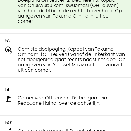
Doelpunt! OH Leuven 2, Mechelen 0. Kopbal
van Chukwubuikem Ikwuemesi (OH Leuven)
van heel dichtbij in de rechterbovenhoek. Op
aangeven van Takuma Ominami uit een
corner.
52’
Gemiste doelpoging. Kopbal van Takuma
Ominami (OH Leuven) vanaf de linkerkant van
het doelgebied gaat rechts naast het doel. Op
aangeven van Youssef Maziz met een voorzet
uit een corner.
51’
Corner voorOH Leuven. De bal gaat via
Redouane Halhal over de achterlijn.
50’
Onderbreking voorbij! De bal rolt weer.