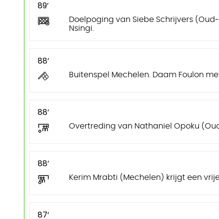
89’
Doelpoging van Siebe Schrijvers (Oud
Nsingi.
88’
Buitenspel Mechelen. Daam Foulon met
88’
Overtreding van Nathaniel Opoku (Oud
88’
Kerim Mrabti (Mechelen) krijgt een vrij
87’