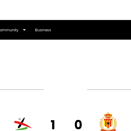
ommunity
Business
95’
1
0
VEN
KV