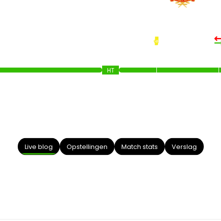
51’
61
HT
Live blog
Opstellingen
Match stats
Verslag