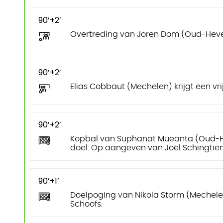
90’+2’
Overtreding van Joren Dom (Oud-Heve
90’+2’
Elias Cobbaut (Mechelen) krijgt een vrij
90’+2’
Kopbal van Suphanat Mueanta (Oud-Hev
doel. Op aangeven van Joël Schingtie
90’+1’
Doelpoging van Nikola Storm (Mechele
Schoofs.