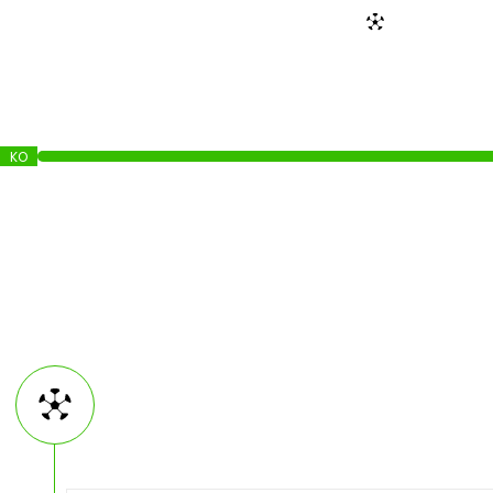
N. Nsingi
93’
KO
Intro text