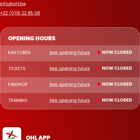
info@ohl.be
+32 (0)16 22 85 08
OPENING HOURS
KANTOREN
See opening hours
NOW CLOSED
TICKETS
See opening hours
NOW CLOSED
FANSHOP
See opening hours
NOW CLOSED
TRAINING
See opening hours
NOW CLOSED
OHL APP