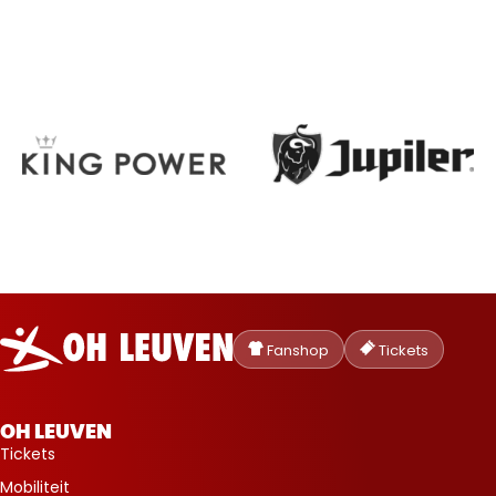
Oud-
Heverlee
Fanshop
Tickets
Leuven
OH LEUVEN
Tickets
Mobiliteit