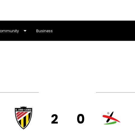
ommunity
Business
Eerste Nationale
2
0
RSE
OH