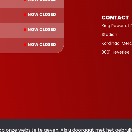
NOW CLOSED
CONTACT
King Power at 
NOW CLOSED
Stadion
Kardinaal Merc
NOW CLOSED
3001 Heverlee
op onze website te geven. Als u doorgaat met het gebrui