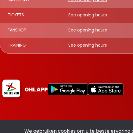
TICKETS
See opening hours
FANSHOP
See opening hours
TRAINING
See opening hours
OHL APP
We gebruiken cookies om u te beste ervaring 