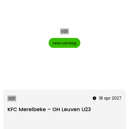
U23
Lees verslag
18 apr 2027
U23
KFC Merelbeke – OH Leuven U23