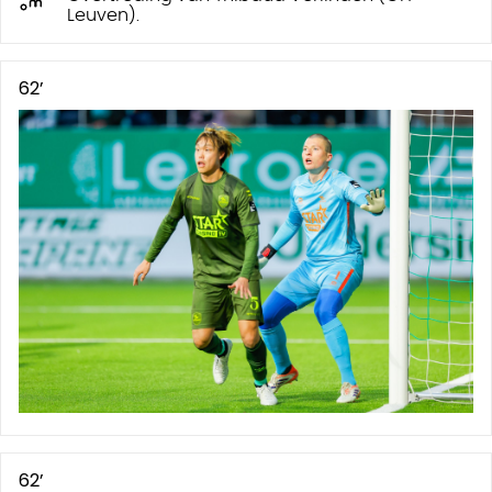
Leuven).
62’
62’