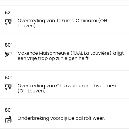
82’
Overtreding van Takuma Ominami (OH
Leuven).
80’
Maxence Maisonneuve (RAAL La Louvière) krijgt
een vrije trap op zijn eigen helft.
80’
Overtreding van Chukwubuikem Ikwuemesi
(OH Leuven).
80’
Onderbreking voorbij! De bal rolt weer.