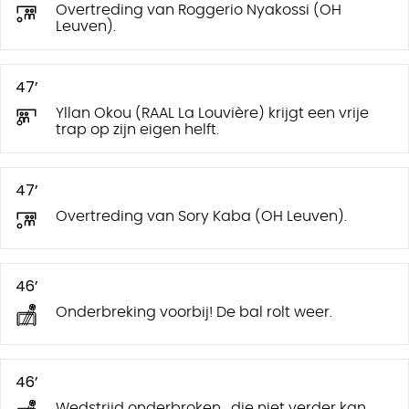
Overtreding van Roggerio Nyakossi (OH
Leuven).
47’
Yllan Okou (RAAL La Louvière) krijgt een vrije
trap op zijn eigen helft.
47’
Overtreding van Sory Kaba (OH Leuven).
46’
Onderbreking voorbij! De bal rolt weer.
46’
Wedstrijd onderbroken , die niet verder kan