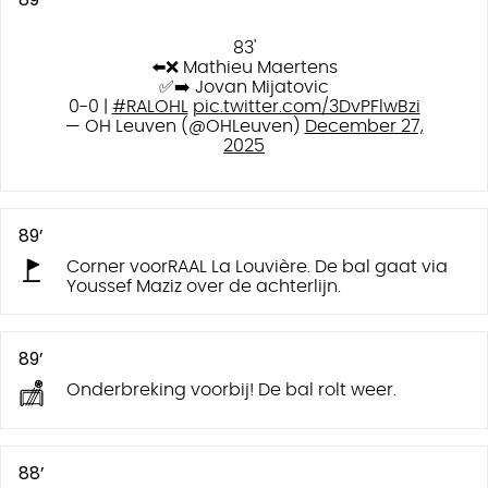
83'
⬅️❌ Mathieu Maertens
✅➡️ Jovan Mijatovic
0-0 |
#RALOHL
pic.twitter.com/3DvPFlwBzi
— OH Leuven (@OHLeuven)
December 27,
2025
89’
Corner voorRAAL La Louvière. De bal gaat via
Youssef Maziz over de achterlijn.
89’
Onderbreking voorbij! De bal rolt weer.
88’