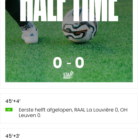
45’+4’
Eerste helft afgelopen, RAAL La Louvière 0, OH
Leuven 0.
45’+3’