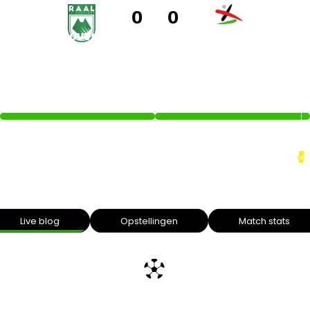
0
0
LA LOUVIÈRE
OH LEUVEN
95’
Intro text
Live blog
Opstellingen
Match stats