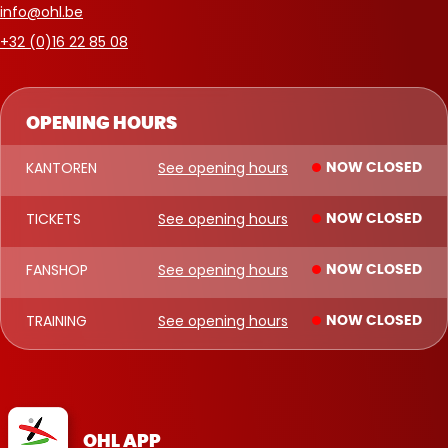
info@ohl.be
+32 (0)16 22 85 08
OPENING HOURS
KANTOREN
See opening hours
NOW CLOSED
TICKETS
See opening hours
NOW CLOSED
FANSHOP
See opening hours
NOW CLOSED
TRAINING
See opening hours
NOW CLOSED
OHL APP