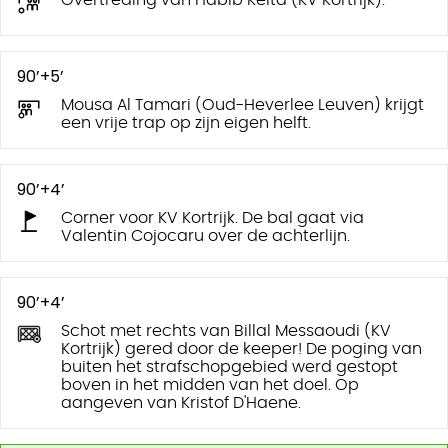
Overtreding van Habib Keïta (KV Kortrijk).
90’+5’
Mousa Al Tamari (Oud-Heverlee Leuven) krijgt
een vrije trap op zijn eigen helft.
90’+4’
Corner voor KV Kortrijk. De bal gaat via
Valentin Cojocaru over de achterlijn.
90’+4’
Schot met rechts van Billal Messaoudi (KV
Kortrijk) gered door de keeper! De poging van
buiten het strafschopgebied werd gestopt
boven in het midden van het doel. Op
aangeven van Kristof D'Haene.