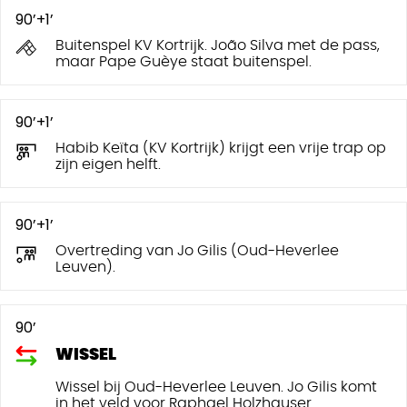
90’+1’
Buitenspel KV Kortrijk. João Silva met de pass,
maar Pape Guèye staat buitenspel.
90’+1’
Habib Keïta (KV Kortrijk) krijgt een vrije trap op
zijn eigen helft.
90’+1’
Overtreding van Jo Gilis (Oud-Heverlee
Leuven).
90’
WISSEL
Wissel bij Oud-Heverlee Leuven. Jo Gilis komt
in het veld voor Raphael Holzhauser.