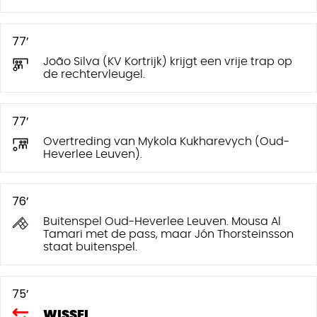
77’
João Silva (KV Kortrijk) krijgt een vrije trap op
de rechtervleugel.
77’
Overtreding van Mykola Kukharevych (Oud-
Heverlee Leuven).
76’
Buitenspel Oud-Heverlee Leuven. Mousa Al
Tamari met de pass, maar Jón Thorsteinsson
staat buitenspel.
75’
WISSEL