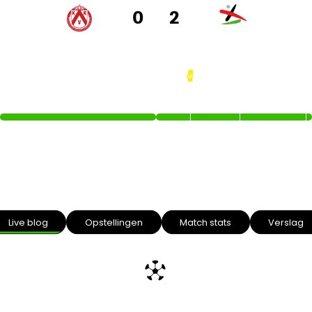
0
2
KV KORTRIJK
OH LEUVEN
56’
72’
93
Intro text
Live blog
Opstellingen
Match stats
Verslag