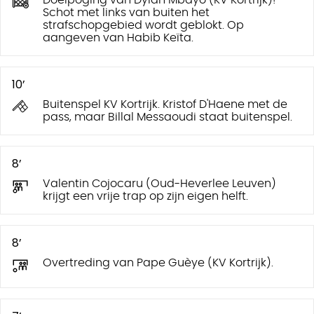
Doelpoging van Dylan Mbayo (KV Kortrijk)!
Schot met links van buiten het
strafschopgebied wordt geblokt. Op
aangeven van Habib Keïta.
10’
Buitenspel KV Kortrijk. Kristof D'Haene met de
pass, maar Billal Messaoudi staat buitenspel.
8’
Valentin Cojocaru (Oud-Heverlee Leuven)
krijgt een vrije trap op zijn eigen helft.
8’
Overtreding van Pape Guèye (KV Kortrijk).