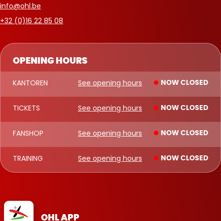
info@ohl.be
+32 (0)16 22 85 08
OPENING HOURS
KANTOREN
See opening hours
NOW CLOSED
TICKETS
See opening hours
NOW CLOSED
FANSHOP
See opening hours
NOW CLOSED
TRAINING
See opening hours
NOW CLOSED
OHL APP