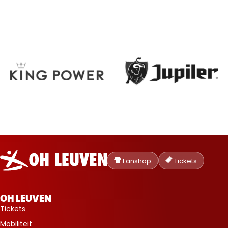
Oud-
Heverlee
Fanshop
Tickets
Leuven
OH LEUVEN
Tickets
Mobiliteit