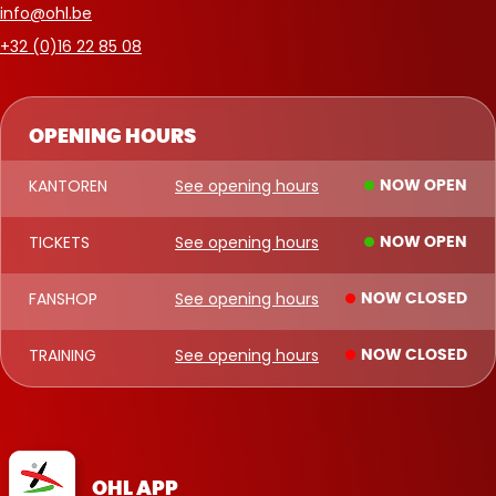
info@ohl.be
+32 (0)16 22 85 08
OPENING HOURS
KANTOREN
See opening hours
NOW OPEN
TICKETS
See opening hours
NOW OPEN
FANSHOP
See opening hours
NOW CLOSED
TRAINING
See opening hours
NOW CLOSED
OHL APP