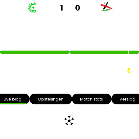
1
0
CERCLE BRUGGE
OH LEUVEN
91’
Intro text
Live blog
Opstellingen
Match stats
Verslag