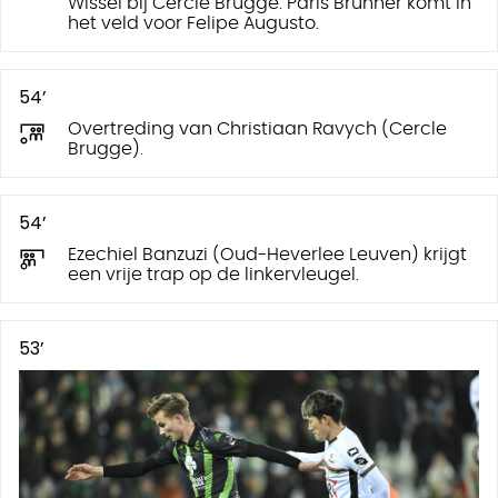
Wissel bij Cercle Brugge. Paris Brunner komt in
het veld voor Felipe Augusto.
54’
Overtreding van Christiaan Ravych (Cercle
Brugge).
54’
Ezechiel Banzuzi (Oud-Heverlee Leuven) krijgt
een vrije trap op de linkervleugel.
53’