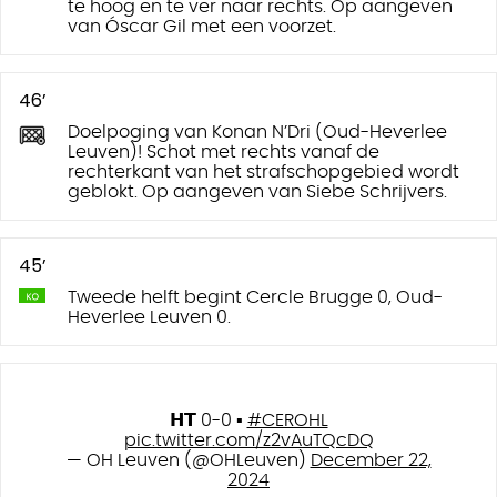
te hoog en te ver naar rechts. Op aangeven
van Óscar Gil met een voorzet.
46’
Doelpoging van Konan N’Dri (Oud-Heverlee
Leuven)! Schot met rechts vanaf de
rechterkant van het strafschopgebied wordt
geblokt. Op aangeven van Siebe Schrijvers.
45’
Tweede helft begint Cercle Brugge 0, Oud-
Heverlee Leuven 0.
𝗛𝗧 0-0 ▪️
#CEROHL
pic.twitter.com/z2vAuTQcDQ
— OH Leuven (@OHLeuven)
December 22,
2024