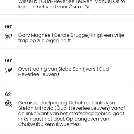
Wissel bij Oud-Heverlee Leuven. Manuel Osifo
komt in het veld voor Óscar Gil.
66’
Gary Magnée (Cercle Brugge) krijgt een vrije
trap op zijn eigen helft.
66’
Overtreding van Siebe Schrijvers (Oud-
Heverlee Leuven).
62’
Gemiste doelpoging. Schot met links van
Stefan Mitrovic (Oud-Heverlee Leuven) vanaf
de linkerkant van het strafschopgebied gaat
links naast het doel. Op aangeven van
Chukwubuikem Ikwuemesi.