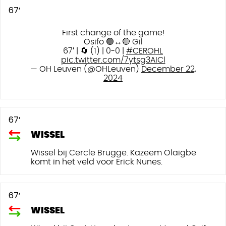
67’
First change of the game!
Osifo 🟢↔️🔴 Gil
67′ | 🔄 (1) | 0-0 |
#CEROHL
pic.twitter.com/7ytsg3AICl
— OH Leuven (@OHLeuven)
December 22,
2024
67’
WISSEL
Wissel bij Cercle Brugge. Kazeem Olaigbe
komt in het veld voor Erick Nunes.
67’
WISSEL