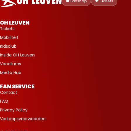
Heverlee
Fanshop
Tickets
Leuven
OH LEUVEN
Tickets
Mobiliteit
Kidsclub
Inside OH Leuven
Vacatures
Media Hub
FAN SERVICE
Contact
FAQ
Privacy Policy
Verkoopsvoorwaarden