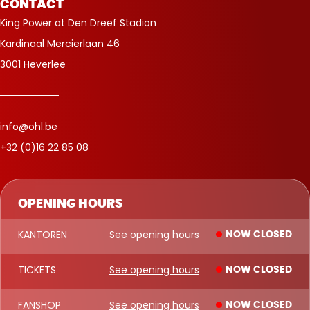
CONTACT
King Power at Den Dreef Stadion
Kardinaal Mercierlaan 46
3001 Heverlee
info@ohl.be
+32 (0)16 22 85 08
OPENING HOURS
KANTOREN
See opening hours
NOW CLOSED
TICKETS
See opening hours
NOW CLOSED
FANSHOP
See opening hours
NOW CLOSED